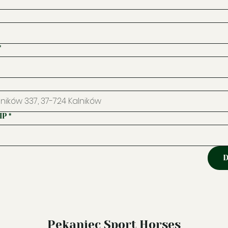
*
IP
*
D
Pekaniec Sport Horses