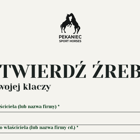
TWIERDŹ ŹRE
wojej klaczy
ściciela (lub nazwa firmy)
*
 właściciela (lub nazwa firmy cd.)
*