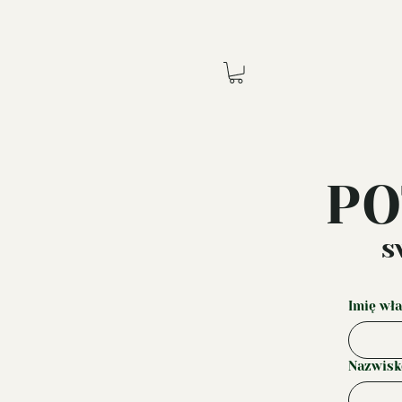
PO
s
Imię wła
Nazwisko