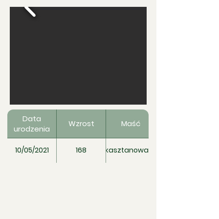
Data
Wzrost
Maść
urodzenia
10/05/2021
168
kasztanowata