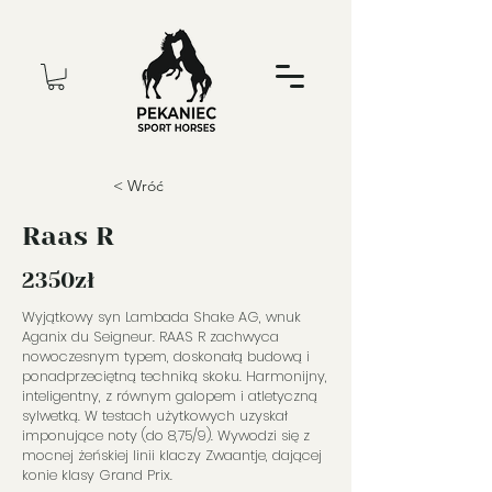
< Wróć
Raas R
2350zł
Wyjątkowy syn Lambada Shake AG, wnuk
Aganix du Seigneur. RAAS R zachwyca
nowoczesnym typem, doskonałą budową i
ponadprzeciętną techniką skoku. Harmonijny,
inteligentny, z równym galopem i atletyczną
sylwetką. W testach użytkowych uzyskał
imponujące noty (do 8,75/9). Wywodzi się z
mocnej żeńskiej linii klaczy Zwaantje, dającej
konie klasy Grand Prix.