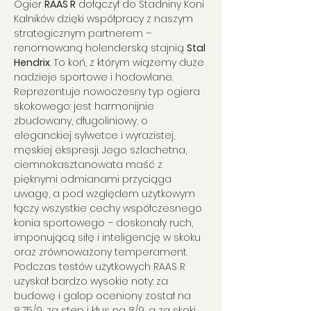
Ogier 
RAAS R
 dołączył do Stadniny Koni 
Kalników dzięki współpracy z naszym 
strategicznym partnerem – 
renomowaną holenderską stajnią 
Stal 
Hendrix
. To koń, z którym wiążemy duże 
nadzieje sportowe i hodowlane. 
Reprezentuje nowoczesny typ ogiera 
skokowego: jest harmonijnie 
zbudowany, długoliniowy, o 
eleganckiej sylwetce i wyrazistej, 
męskiej ekspresji. Jego szlachetna, 
ciemnokasztanowata maść z 
pięknymi odmianami przyciąga 
uwagę, a pod względem użytkowym 
łączy wszystkie cechy współczesnego 
konia sportowego – doskonały ruch, 
imponującą siłę i inteligencję w skoku 
oraz zrównoważony temperament.
Podczas testów użytkowych RAAS R 
uzyskał bardzo wysokie noty: za 
budowę i galop oceniony został na 
8,75/9, za stęp i kłus na 8/9, a za skoki 