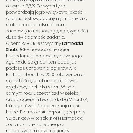
otrzymał 8,5/9. Te wyniki tylko 
potwierdzają jego wyjątkową jakość – 
w ruchu jest swobodny i rytmiczny, a w 
skoku pracuje całym ciałem, 
zachowując równowagę, sprężystość i 
dużą świadomość zadania.
Ojcem RAAS R jest wybitny 
Lambada 
Shake AG
 – nowoczesny ogier 
holenderskiej hodowli, syn słynnego 
Aganix du Seigneur. Lambada już 
podczas uznawania ogierów w ’s-
Hertogenbosch w 2019 roku wyróżniał 
się lekkością, znakomitą budową i 
wyjątkową techniką skoku. W tym 
samym roku uczestniczył w selekcji 
wraz z ogierem Leonardo Da Vinci J.P.P., 
którego również dobrze znają nasi 
klienci. Po uzyskaniu imponującej noty 
90 punktów w teście KWPN Lambada 
został uznany za jednego z 
najlepszych młodych ogierów 