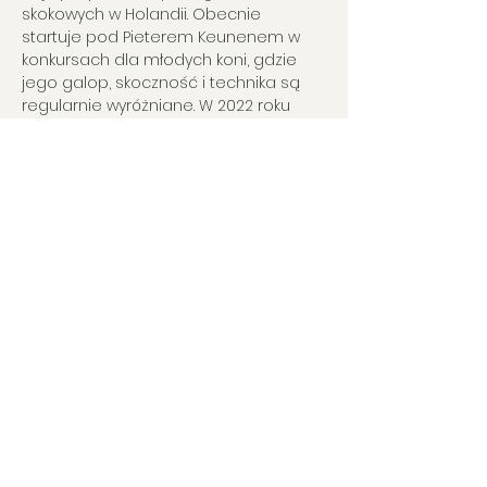
skokowych w Holandii. Obecnie 
startuje pod Pieterem Keunenem w 
konkursach dla młodych koni, gdzie 
jego galop, skoczność i technika są 
regularnie wyróżniane. W 2022 roku 
reprezentował Holandię na 
Mistrzostwach Świata Młodych Koni w 
Lanaken. Jak podkreśla Paul Hendrix, 
pierwsze źrebięta Lambady – 
urodzone w 2021 roku – w pełni spełniły 
oczekiwania: są nowoczesne, 
atletyczne i wykazują wysoki potencjał 
skokowy. RAAS R w pełni dziedziczy te 
cechy.
Show More