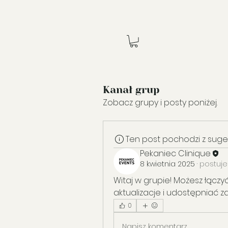
Kanał grup
Zobacz grupy i posty poniżej.
Ten post pochodzi z sug
Pekaniec Clinique
8 kwietnia 2025
·
postuje
Witaj w grupie! Możesz łączyć
aktualizacje i udostępniać zd
0
Napisz komentarz...